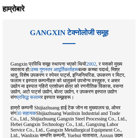
हाम्रोबारे
GANGXIN टेक्नोलोजी समूह
Gangxin प्रविधि समूह स्थापना भएको थियो
2002
, र यसको मुख्य
व्यवसाय हो:
उच्च गुणस्तर आपूर्तिकर्ताहरू
बल्क कच्चा पदार्थ, मिश्र
धातु, विशेष उपकरण र स्पेयर पार्ट्स, इन्जिनियरिङ, उपकरण र मिटर,
फलाम र इस्पात कम्पनीहरु को धातुकर्म उपभोग्य वस्तुहरु, र असर
उद्योग मा इस्पात गहिरो प्रशोधन क्षेत्र को रणनीतिक विकास, वसन्त
उद्योग, अटो पार्ट्स उद्योग, बोल्ट उद्योग, र उपकरण इस्पात उद्योग
संग
प्रसिद्ध फलाम
र इस्पात समूहहरू।
हाम्रो कम्पनी Shijiazhuang हाई टेक जोन मा मुख्यालय छ, ओभर
संग
30 सहायक
Shijiazhuang Wanlixin Industrial and Trade
Co., Ltd., Shijiazhuang Gangxin Steel Processing Co., Ltd.,
Hebei Gangxin Technology Co., Ltd., Gangxing Labor
Service Co., Ltd., Gangxin Metallurgical Equipment Co.,
Ltd., Wanlixin सम्पत्ति कम्पनी, Yuehui यातायात, Anxun उद्यम