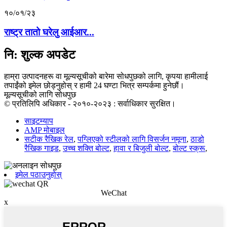
१०/०१/२३
राष्ट्र तातो घरेलु आईआर...
नि: शुल्क अपडेट
हाम्रा उत्पादनहरू वा मूल्यसूचीको बारेमा सोधपुछको लागि, कृपया हामीलाई
तपाईंको इमेल छोड्नुहोस् र हामी 24 घण्टा भित्र सम्पर्कमा हुनेछौं।
मूल्यसूचीको लागि सोधपुछ
© प्रतिलिपि अधिकार - २०१०-२०२३ : सर्वाधिकार सुरक्षित।
साइटम्याप
AMP मोबाइल
सटीक रैखिक रेल
,
पग्लिएको स्टीलको लागि विसर्जन नमूना
,
ठाडो
रैखिक गाइड
,
उच्च शक्ति बोल्ट
,
हावा र बिजुली बोल्ट
,
बोल्ट स्क्रू
,
इमेल पठाउनुहोस्
WeChat
x