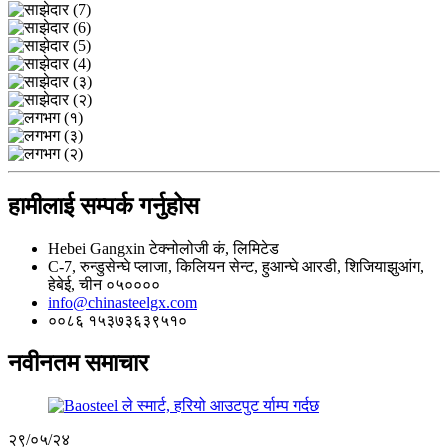
हामीलाई सम्पर्क गर्नुहोस
Hebei Gangxin टेक्नोलोजी कं, लिमिटेड
C-7, रुन्डुसेन्घे प्लाजा, किलियन सेन्ट, हुआन्घे आरडी, शिजियाझुआंग,
हेबेई, चीन ०५००००
info@chinasteelgx.com
००८६ १५३७३६३९५१०
नवीनतम समाचार
२९/०५/२४