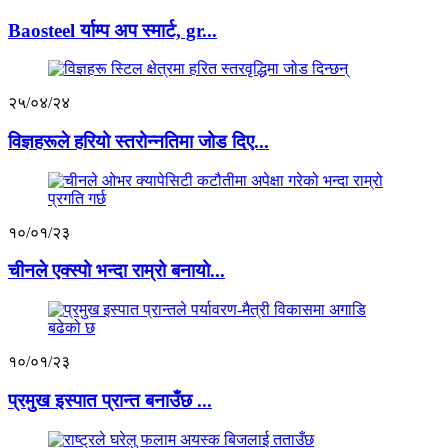
Baosteel र्याम्प अप स्मार्ट, gr...
२५/०४/२४
विज्ञहरूले हरियो स्तरोन्नतिमा जोड दिए...
१०/०१/२३
चीनले एक्स्पो भन्दा राम्रो बनायो...
१०/०१/२३
प्रमुख इस्पात प्रान्त बनाउँछ ...