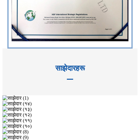
साझेदारहरू